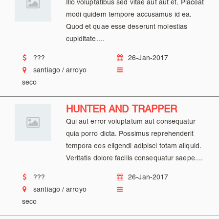
Illo voluptatibus sed vitae aut aut et. Placeat
modi quidem tempore accusamus id ea.
Quod et quae esse deserunt molestias
cupiditate....
???
26-Jan-2017
santiago / arroyo
seco
HUNTER AND TRAPPER
Qui aut error voluptatum aut consequatur
quia porro dicta. Possimus reprehenderit
tempora eos eligendi adipisci totam aliquid.
Veritatis dolore facilis consequatur saepe....
???
26-Jan-2017
santiago / arroyo
seco