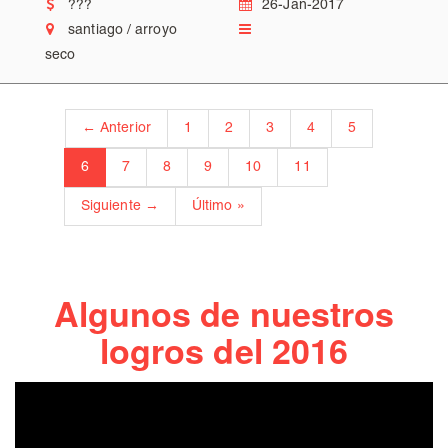
???
26-Jan-2017
santiago / arroyo
seco
← Anterior
1
2
3
4
5
6
7
8
9
10
11
Siguiente →
Último »
Algunos de nuestros
logros del 2016