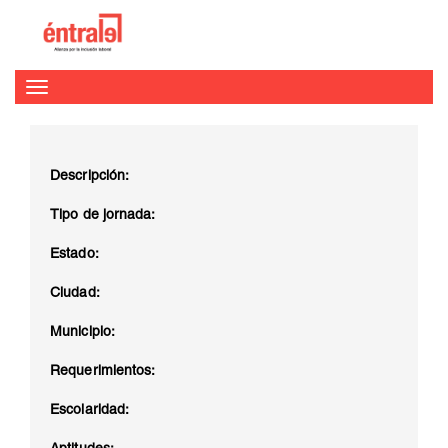
Toggle
navigation
Vacante no disponible.
Empresas
Registro
Login
Descripción:
Tipo de jornada:
Estado:
Ciudad:
Municipio:
Requerimientos:
Escolaridad: