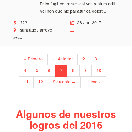
Enim fugit est rerum est voluptatum odit.
Vel non quo hic pariatur ea dolore....
???
26-Jan-2017
santiago / arroyo
seco
« Primero
← Anterior
2
3
4
5
6
7
8
9
10
11
12
Siguiente →
Último »
Algunos de nuestros
logros del 2016